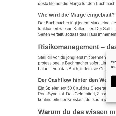
Die Website bietet auch Live-Casino-, Tisch- und Kartenspiele
desto kleiner die Marge für den Buchmach
Rugby, Boxkämpfe und mehr wetten können.
Robocat Casino Bonus Code 2026 ohne Einzahlung – das übe
Wie wird die Marge eingebaut?
Der Buchmacher fügt jedem Markt eine klei
funktioniert wie ein Kaffeefilter: Der Saft fl
Seiten verteilt, sodass das Haus immer ein
Risiko­management – da
Stell dir vor, du jonglierst mit brennenden 
Wir
professionelle Buchmacher sofort Limits, 
and
balancieren das Buch, indem sie Gegen­we
Der Cashflow hinter den Wette
Ein Spieler legt 50 € auf das Siegerteam, 
Pool‑Syndikat. Das Geld rotiert, Zinsen s
kontinuierlicher Kreislauf, der kaum jemals s
Warum du das wissen m