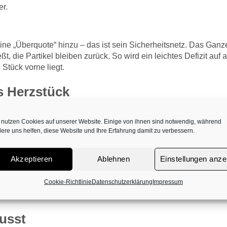
 wie Roulette, Blackjack, Videopoker und Baccarat sowie den ne
er.
rbewertete Werbegag
ne „Über­quote“ hinzu – das ist sein Sicherheitsnetz. Das Ganz
ießt, die Partikel bleiben zurück. So wird ein leichtes Defizit auf a
 Stück vorne liegt.
s Herzstück
Bällen. Ein einziger Fehlgriff, und alles brennt. Deshalb setzen
 nutzen Cookies auf unserer Website. Einige von ihnen sind notwendig, während
wenn ungewöhnlich hohe Einsätze auf ein Ereignis fließen. Sie
ere uns helfen, diese Website und Ihre Erfahrung damit zu verbessern.
tten platzieren oder das Risiko an andere Operatoren auslager
n
Akzeptieren
Ablehnen
Einstellungen anze
das Buch hält 5 % Marge und legt das Geld sofort in ein
Cookie-Richtlinie
Datenschutzerklärung
Impressum
ammeln, neue Quoten entstehen. Kurz gesagt: Der Cashflow ist e
tillsteht.
usst