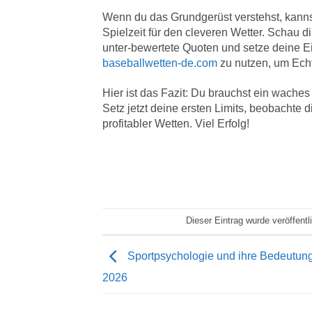
Wenn du das Grundgerüst verstehst, kanns
Spielzeit für den cleveren Wetter. Schau 
unter‑bewertete Quoten und setze deine Ei
baseballwetten-de.com
zu nutzen, um Ech
Hier ist das Fazit: Du brauchst ein wach
Setz jetzt deine ersten Limits, beobachte
profitabler Wetten. Viel Erfolg!
Dieser Eintrag wurde veröffent
Sportpsychologie und ihre Bedeutung
2026