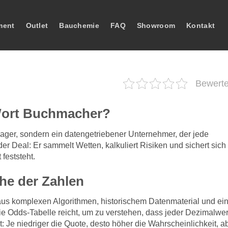
ment
Outlet
Bauchemie
FAQ
Showroom
Kontakt
se Hype, der dich nicht reich macht
: Spieler haben im Campeonb
ot‑weißen Wahnsinn
- Die hohe Varianz des Bell Fruit Slots bedeu
Spielen beginnen.
 kalte Realitätscheck für jede noch so naivere Erwartung
: E
Bewert
Wort Buchmacher?
ager, sondern ein datengetriebener Unternehmer, der jede
G – DER HARTE BLICK HINTER DIE GLITZERFASSADE
BETRUG MU
 der Deal: Er sammelt Wetten, kalkuliert Risiken und sichert sich
REFÜHRENDE VERSPRECHEN DER MARKETINGMASCHINERIE
JEDES
feststeht.
AS, WONACH ICH SUCHE.
che der Zahlen
e Kaffee für Gierige
 aus komplexen Algorithmen, historischem Datenmaterial und e
, Bargeld oder wettfreien Freispielen.
ie Odds‑Tabelle reicht, um zu verstehen, dass jeder Dezimalwer
ein schlechter Scherz, der trotzdem funktioniert
t: Je niedriger die Quote, desto höher die Wahrscheinlichkeit, a