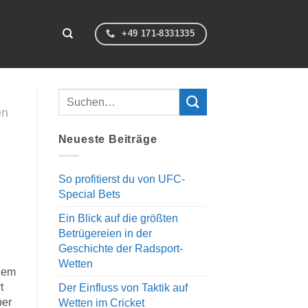
+49 171-8331335
et Casino großes Glück, auch wenn sie einen unglücklichen
tet, dass Sie entweder groß gewinnen oder alles verlieren
s bietet mehrere Spiele, die Jackpots im Wert von
en
Neueste Beiträge
So profitierst du von UFC-
SS MAN HIER ALSO NICHT FÜRCHTEN.
Special Bets
 DER SPIELE IST KATEGORISIERT, UM ES LEICHTER ZU FINDEN.
Ein Blick auf die größten
Betrügereien in der
Geschichte der Radsport-
Wetten
inem
t
Der Einfluss von Taktik auf
ber
Wetten im Cricket