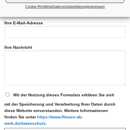
Boomerang Bet Casino Bonus Code 2026 Ohne Einzahlung –
Cookie-Richtlinie
Datenschutzerklärung
Impressum
Der trostlose Hohn für Glückspilze
Ihre E-Mail-Adresse
Ihre Nachricht
Mit der Nutzung dieses Formulars erklären Sie sich
mit der Speicherung und Verarbeitung Ihrer Daten durch
diese Website einverstanden. Weitere Informationen
finden Sie unter
https://www.fliesen-ab-
werk.de/datenschutz
.