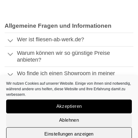
DAS NIEMAND ERNST NIMMT
DIE STARS DER SHOW SIND ZWEI SYMBOLE, DIE SIEBENER
DARSTELLEN.
Allgemeine Fragen und Informationen
BETZARD CASINO: 200 FREISPIELE OHNE EINZAHLUNG SOFORT
– DAS LANGWEILIGE VERSPRECHEN DER WERBEABTEILUNG
Wer ist fliesen-ab-werk.de?
WENN 10 VON JEDEM NIEDRIGER BEZAHLTEN UND
MITTELBEZAHLTEN SYMBOL WÄHREND EINER RUNDE
Warum können wir so günstige Preise
GEWONNEN WERDEN, WERDEN SIE VOLLSTÄNDIG VON DEN
anbieten?
WALZEN ENTFERNT.
OB ES MÖGLICH IST, MIT ONLINE-GLÜCKSSPIELEN GEWINNE ZU
Wo finde ich einen Showroom in meiner
ERZIELEN, HÄNGT VON VIELEN FAKTOREN AB.
Nähe?
Wir nutzen Cookies auf unserer Website. Einige von ihnen sind notwendig,
Online casino beste bewertung
während andere uns helfen, diese Website und Ihre Erfahrung damit zu
Casino Bonus ohne Einzahlung Deutschland – Der letzte Trost
verbessern.
Ich freue mich auf Ihre Anfrage
für hoffnungslose Spieler
Akzeptieren
Unser Expertenteam nimmt seine Arbeit ernst.
Wünschen Sie eine kostenlose Preisauskunft, ein Angebot
Online Casino über 1 Euro Einsatz – Das trostlose Dilemma für
oder eine Beratung? Dann stellen Sie Ihre unverbindliche
Ablehnen
Minimalisten
Anfrage einfach hier:
Es hat 36 Zahlen in Rot und Schwarz sowie zwei Nullsektoren
Einstellungen anzeigen
(0, 00), die eine Wette zugunsten des Hauses sammeln.
Ihr Name