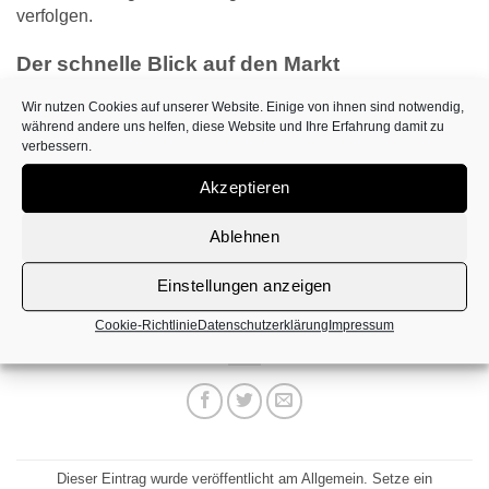
verfolgen.
Der schnelle Blick auf den Markt
Wenn die Buchmacher die Schlagkraft des Teams noch
Wir nutzen Cookies auf unserer Website. Einige von ihnen sind notwendig,
nicht vollständig eingepreist haben, liegt Ihre
während andere uns helfen, diese Website und Ihre Erfahrung damit zu
Gewinnchance. Schnappen Sie sich die Early‑Odds, bevor
verbessern.
die Masse einzieht.
Akzeptieren
Abschluss: Ihr nächster Move
Ablehnen
Schauen Sie sich das aktuelle Spielfeld an, prüfen Sie die
letzten sechs Overs, und passen Sie Ihre Wett‑Position
Einstellungen anzeigen
innerhalb von fünf Minuten an. Der entscheidende Faktor
Cookie-Richtlinie
Datenschutzerklärung
Impressum
ist Geschwindigkeit – handeln Sie jetzt.
Dieser Eintrag wurde veröffentlicht am Allgemein. Setze ein