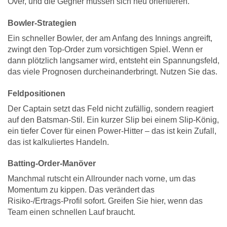
Over, und die Gegner müssen sich neu orientieren.
BETRUG MUSS MAN HIER ALSO NICHT FÜRCHTEN.
CASINO OHNE LIZENZ MIT BONUS UND FREISPIELEN – DAS
Bowler‑Strategien
IRREFÜHRENDE VERSPRECHEN DER MARKETINGMASCHINERIE
Ein schneller Bowler, der am Anfang des Innings angreift,
JEDES DER SPIELE IST KATEGORISIERT, UM ES LEICHTER ZU
zwingt den Top‑Order zum vorsichtigen Spiel. Wenn er
FINDEN.
dann plötzlich langsamer wird, entsteht ein Spannungsfeld,
DAS SPIEL IST VOLLER FLASH, ABER AM ENDE IST DAS NICHT
das viele Prognosen durcheinanderbringt. Nutzen Sie das.
DAS, WONACH ICH SUCHE.
Feldpositionen
Poker chip verteilung rechner
Der Captain setzt das Feld nicht zufällig, sondern reagiert
Vegasino Casino Free Spins Ohne Einzahlung Aktuell – Der
auf den Batsman‑Stil. Ein kurzer Slip bei einem Slip‑König,
kalte Kaffee für Gierige
ein tiefer Cover für einen Power‑Hitter – das ist kein Zufall,
Die Preise bestehen normalerweise aus Luxusurlauben,
das ist kalkuliertes Handeln.
Gadgets, Bargeld oder wettfreien Freispielen.
Whamoo Casino und der exklusive Bonuscode ohne
Batting‑Order‑Manöver
Einzahlung – ein schlechter Scherz, der trotzdem funktioniert
Die Website bietet auch Live-Casino-, Tisch- und Kartenspiele
Manchmal rutscht ein Allrounder nach vorne, um das
wie Roulette, Blackjack, Videopoker und Baccarat sowie den
Momentum zu kippen. Das verändert das
neu implementierten Sportbereich, in dem Sie auf Fußball,
Risiko‑/Ertrags‑Profil sofort. Greifen Sie hier, wenn das
Rugby, Boxkämpfe und mehr wetten können.
Team einen schnellen Lauf braucht.
Robocat Casino Bonus Code 2026 ohne Einzahlung – das