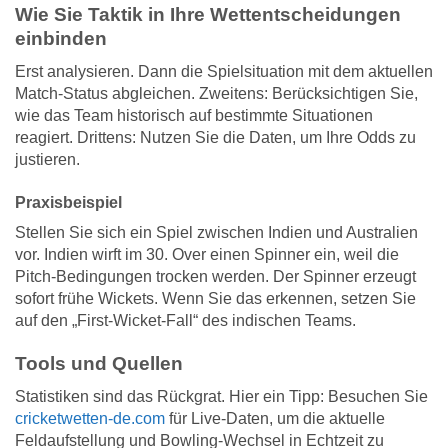
Wie Sie Taktik in Ihre Wettentscheidungen
überbewertete Werbegag
einbinden
Erst analysieren. Dann die Spielsituation mit dem aktuellen
Match‑Status abgleichen. Zweitens: Berücksichtigen Sie,
wie das Team historisch auf bestimmte Situationen
reagiert. Drittens: Nutzen Sie die Daten, um Ihre Odds zu
justieren.
Praxisbeispiel
Stellen Sie sich ein Spiel zwischen Indien und Australien
vor. Indien wirft im 30. Over einen Spinner ein, weil die
Pitch‑Bedingungen trocken werden. Der Spinner erzeugt
sofort frühe Wickets. Wenn Sie das erkennen, setzen Sie
auf den „First‑Wicket‑Fall“ des indischen Teams.
Tools und Quellen
Statistiken sind das Rückgrat. Hier ein Tipp: Besuchen Sie
cricketwetten-de.com
für Live‑Daten, um die aktuelle
Feldaufstellung und Bowling‑Wechsel in Echtzeit zu