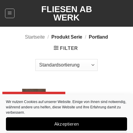
Zum
FLIESEN AB
Inhalt
WERK
springen
Startseite
/
Produkt Serie
/
Portland
FILTER
Outlet-Preis 22,90 € pro qm a.i.
Wir nutzen Cookies auf unserer Website. Einige von ihnen sind notwendig,
während andere uns helfen, diese Website und Ihre Erfahrung damit zu
verbessern.
Akzeptieren