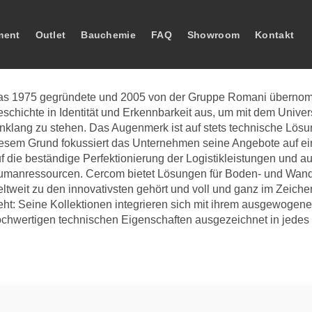
ment
Outlet
Bauchemie
FAQ
Showroom
Kontakt
s kalte Finanzzeug, das keiner braucht
: Während des Poker-Bo
 ganz neue Generation von Pokerspielern, nicht zuletzt, weil er
e Schweiß eines Gratis‑Rabatts
- Es hält all die Jahre später gr
en der Casino‑Welt
: Sein Bonusgeld - aber Sie können damit e
s 1975 gegründete und 2005 von der Gruppe Romani übernom
llt haben.
schichte in Identität und Erkennbarkeit aus, um mit dem Univer
nklang zu stehen. Das Augenmerk ist auf stets technische Lösun
esem Grund fokussiert das Unternehmen seine Angebote auf ein
f die beständige Perfektionierung der Logistikleistungen und a
, DAS NIEMAND ERNST NIMMT
DIE STARS DER SHOW SIND ZWEI S
manressourcen. Cercom bietet Lösungen für Boden- und Wand
 – DAS LANGWEILIGE VERSPRECHEN DER WERBEABTEILUNG
ltweit zu den innovativsten gehört und voll und ganz im Zeic
HLTEN SYMBOL WÄHREND EINER RUNDE GEWONNEN WERDEN, WE
eht: Seine Kollektionen integrieren sich mit ihrem ausgewogene
ERZIELEN, HÄNGT VON VIELEN FAKTOREN AB.
chwertigen technischen Eigenschaften ausgezeichnet in jedes z
für hoffnungslose Spieler
 Minimalisten