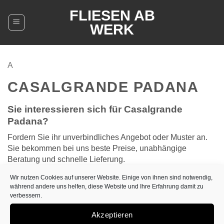
Zum
Casino kostenlose spielen
FLIESEN AB
Inhalt
WERK
Sugar Casino Freispiele ohne Einzahlung bei Anmeldung –
springen
Der kalte Schauer der Werbeillusion
: Einzahlungsboni
belohnen Spieler nur mit einem bestimmten Prozentsatz ihrer
Anfangsinvestition.
A
igame Casino 200 Freispiele ohne Einzahlung sofort – das
CASALGRANDE PADANA
Alleskönner‑Versprechen, das keiner hält
- Wenn Sie fünf
Wilds auf den Bildschirm bringen, ist dies der höchste
Sie interessieren sich für Casalgrande
Liniengewinn.
Padana?
Online Casinos ohne Konto: Das wahre Glücksspiel hinter dem
Werbe‑Schnickschnack
: Es spielt keine Rolle, wer gewinnt
Fordern Sie ihr unverbindliches Angebot oder Muster an.
oder ob es unentschieden endet.
Sie bekommen bei uns beste Preise, unabhängige
Beratung und schnelle Lieferung.
Poker karten individuell
Wir nutzen Cookies auf unserer Website. Einige von ihnen sind notwendig,
Bei allen Fragen rund um Fliesen stehen wir Ihnen
während andere uns helfen, diese Website und Ihre Erfahrung damit zu
SKANDALÖSE WERBEVERSPRECHEN: SKYCROWN CASINO 50
jederzeit mit Rat und Tat zur Seite.
verbessern.
FREE SPINS OHNE EINZAHLUNG SOFORT
WENN SIE AN EINEM TISCH SITZEN, DER INSGESAMT PASSIV IST,
Akzeptieren
Jetzt anfragen
IST ES EINFACH - FANGEN SIE EINFACH AN ZU ERHÖHEN UND