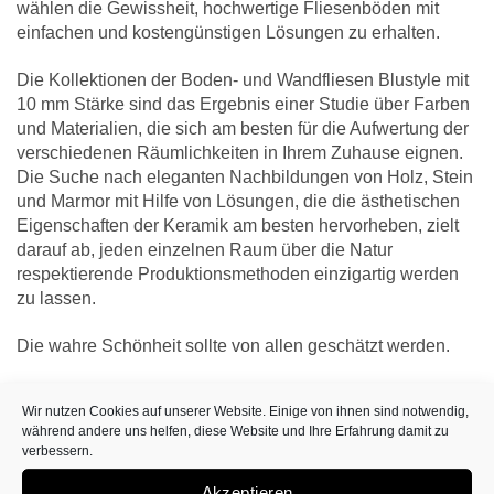
wählen die Gewissheit, hochwertige Fliesenböden mit
überbewertete Werbegag
einfachen und kostengünstigen Lösungen zu erhalten.
Die Kollektionen der Boden- und Wandfliesen Blustyle mit
10 mm Stärke sind das Ergebnis einer Studie über Farben
und Materialien, die sich am besten für die Aufwertung der
verschiedenen Räumlichkeiten in Ihrem Zuhause eignen.
Die Suche nach eleganten Nachbildungen von Holz, Stein
und Marmor mit Hilfe von Lösungen, die die ästhetischen
Eigenschaften der Keramik am besten hervorheben, zielt
darauf ab, jeden einzelnen Raum über die Natur
respektierende Produktionsmethoden einzigartig werden
zu lassen.
Die wahre Schönheit sollte von allen geschätzt werden.
Aus diesem Grund entstand Blustyle, die Marke mit der
Wir nutzen Cookies auf unserer Website. Einige von ihnen sind notwendig,
Qualität von Cotto d’Este, mit einfacheren Lösungen und
während andere uns helfen, diese Website und Ihre Erfahrung damit zu
Standardstärke, wo die Liebe zum Detail, die Garantie der
verbessern.
besten Rohstoffe, eine unverwechselbare Ästhetik und die
Beachtung der Umwelt die grundlegenden Zutaten sind.
Akzeptieren