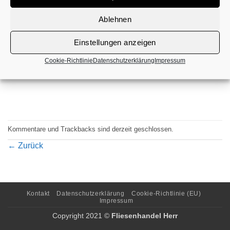
AUSGEGEBEN, DER ALS ANREIZ FÜR DAS UMSTELLEN DER
Ablehnen
GEWOHNHEITEN DIENT.
ONLINE CASINO 10 EURO BONUS OHNE EINZAHLUNG – DER
Einstellungen anzeigen
WAHRE SCHNICKSCHNACK HINTER DEM WERBEVERSPRECHEN
ES IST KEINE REGISTRIERUNG ERFORDERLICH, UM DIES ÜBER
Cookie-Richtlinie
Datenschutzerklärung
Impressum
DIE DEMO DES KOSTENLOSEN SPIELAUTOMATEN ALL WAYS
FRUIT OHNE DOWNLOAD ZU TUN.
SPIELER KÖNNEN MIT FAST JEDEM MOBILEN BROWSER
PROBLEMLOS AUF DAS SLOTOZEN CASINO ZUGREIFEN.
Durch spiele geld verdienen
Kommentare und Trackbacks sind derzeit geschlossen.
Online Casino mit Treueprogramm und VIP – der große
←
Zurück
Marketing‑Schwindel
Seine täglichen Aktionen halten die Nutzer bei guter Laune,
weil sie hier viel zusätzlich gewinnen können.
Das wahre Grauen hinter dazard casino freispiele ohne
einzahlung bei anmeldung
Kontakt
Datenschutzerklärung
Cookie-Richtlinie (EU)
Impressum
Es ist immer eine gute Idee zu prüfen, ob Sie legal spielen
können.
Copyright 2021 ©
Fliesenhandel Herr
Casino 20 Freispiele bei Anmeldung – Der lächerliche